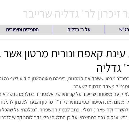
זיכרון לר' גדליה שרייבר
רג"ש
על ר' גדליה
הספדים וסיפורים
ינת קאפח ונורית מרטון אשר ג
 גדליה
כסנדר מרטון ששרד את המחנות, ביניהם מאוטהאוזן הידוע לשמצה וגד
מנכ"ל משרד הדתות לשעבר.  
א ידעה משפחת שרייבר על קורותיו של אלכסנדר במלחמה. כשהוא נ
אשונה את הסיפור מפי בנותיו של ד"ר מרטון והצער לא נתן לו מנוח.
להשרד ולהישאר נורמלי", כתב לבנות המשפחה. "נכלמתי על שהכל הי
 נפש ענקית גרה במחיצתי. על-כן החלטתי בלי נדר לומר קדיש לזכרו