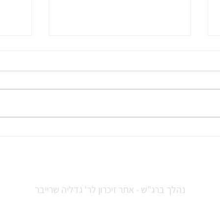
דברים שכתבה שיראל ויינשטיין, נינתו
כשחזרנו מהבת מצווה של אורה שרייבר
בשבי דרום, נסענו אני ואבא עם סבא
גדליה וסבתא חווה בחזור. היה ממש
חושך ונסענו על כביש 6 מהר ופתאום
היה...
דברים
(קופול
נהלך ברג"ש - אתר זיכרון לר' גדליה שרייבר