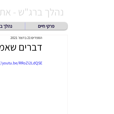
נהלך ברג"ש - אתר 
פרקי חיים
נהלך ב
הספדים
21 בדצמ׳ 2021
דברים שאמר
://youtu.be/RRoZi2LdQSE